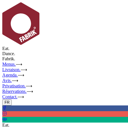
Eat.
Dance.
Fabrik.
Menus.
⟶
Livraison.
⟶
Agenda.
⟶
Avis.
⟶
Privatisation.
⟶
Réservations.
⟶
Contact.
⟶
FR
Eat.