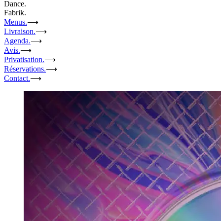
Dance.
Fabrik.
Menus.
⟶
Livraison.
⟶
Agenda.
⟶
Avis.
⟶
Privatisation.
⟶
Réservations.
⟶
Contact.
⟶