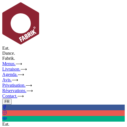
Eat.
Dance.
Fabrik.
Menus.
⟶
Livraison.
⟶
Agenda.
⟶
Avis.
⟶
Privatisation.
⟶
Réservations.
⟶
Contact.
⟶
FR
Eat.