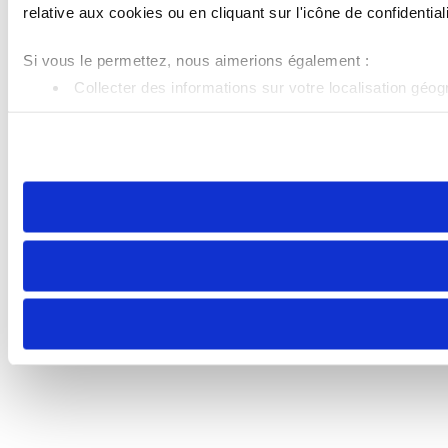
relative aux cookies ou en cliquant sur l'icône de confidentiali
Si vous le permettez, nous aimerions également :
Collecter des informations sur votre localisation géo
Identifier votre appareil en l'analysant activement pou
Pour en savoir plus sur le traitement de vos données personn
ou retirer votre consentement à tout moment à partir de la dé
Les cookies nous permettent de personnaliser le contenu et le
trafic. Nous partageons également des informations sur l'util
peuvent combiner celles-ci avec d'autres informations que vous