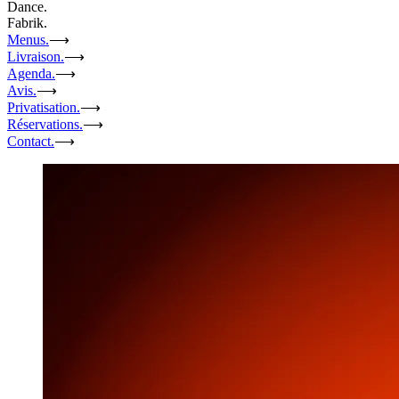
Dance.
Fabrik.
Menus.
⟶
Livraison.
⟶
Agenda.
⟶
Avis.
⟶
Privatisation.
⟶
Réservations.
⟶
Contact.
⟶