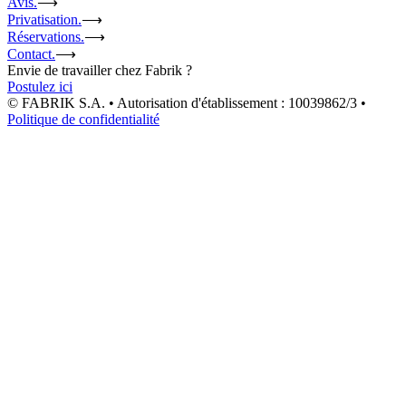
Avis.
⟶
Privatisation.
⟶
Réservations.
⟶
Contact.
⟶
Envie de travailler chez Fabrik ?
Postulez ici
© FABRIK S.A. • Autorisation d'établissement : 10039862/3 •
Politique de confidentialité