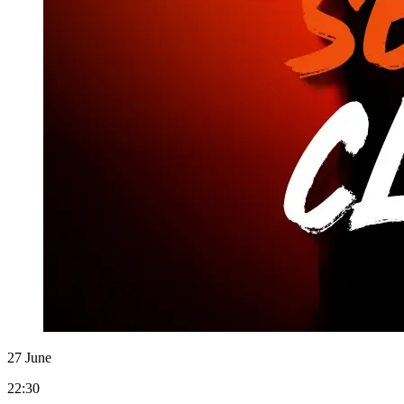
27 June
22:30