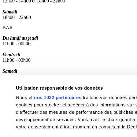
12h00 - 14h00 et 18h00 - 22h00
Samedi
18h00 - 22h00
BAR
Du lundi au jeudi
11h00 - 00h00
Vendredi
11h00 - 03h00
Samedi
17h00 - 03h00
Fabrik sur les réseaux sociaux
Utilisation responsable de vos données
Facebook
Nous et
nos 1022 partenaires
traitons vos données pers
Instagram
Trip Advisor
cookies pour stocker et accéder à des informations sur vo
Menu rapide
d'effectuer des mesures de performance des publicités et
Menus.
⟶
développement de services. Vous avez le choix quant à l'u
Livraison.
⟶
Agenda.
⟶
votre consentement à tout moment en consultant la Déclara
Avis.
⟶