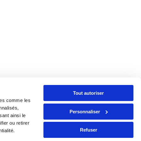
Tout autoriser
gies comme les
nnalisés,
Personnaliser
ant ainsi le
ier ou retirer
Refuser
ialité.