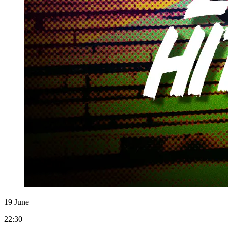
19 June
22:30