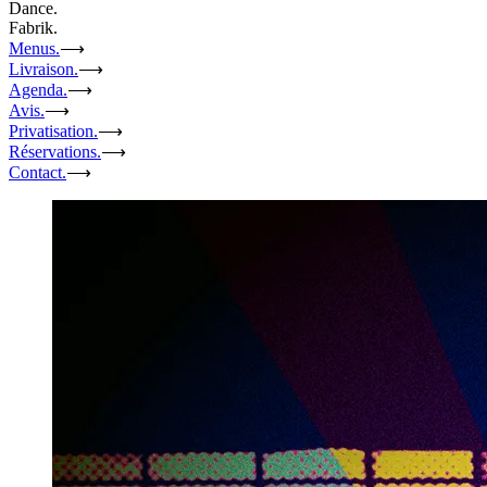
Dance.
Fabrik.
Menus.
⟶
Livraison.
⟶
Agenda.
⟶
Avis.
⟶
Privatisation.
⟶
Réservations.
⟶
Contact.
⟶