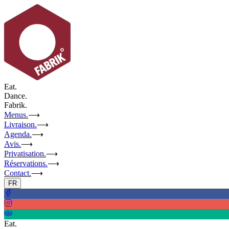
Eat.
Dance.
Fabrik.
Menus.
⟶
Livraison.
⟶
Agenda.
⟶
Avis.
⟶
Privatisation.
⟶
Réservations.
⟶
Contact.
⟶
FR
Eat.